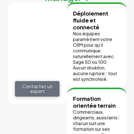
Vision métier
Déploiement
commerce
fluide et
connecté
On ne vous parle pas
que de
Nos équipes
fonctionnalités. On
paramètrent votre
vous aide à
CRM pour qu’il
structurer votre
communique
pipeline, vos
naturellement avec
objectifs et vos
Sage 50 ou 100.
priorités
Aucun doublon,
commerciales dans
aucune rupture : tout
l’outil.
est synchronisé.
Contactez un
expert
Formation
orientée terrain
Commerciaux,
dirigeants, assistants :
chacun suit une
formation sur ses