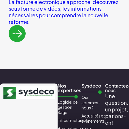
La facture électronique approche, découvrez
sous forme de vidéos, les informations
nécessaires pour comprendre la nouvelle
réforme.
Nos
Sysdeco
Contactez
expertises
nous
Une
Qui
Logiciel de
question,
sommes-
gestion
nous ?
un projet,
Sage
parlons-
Actualités et
Infrastructure
évènements
en !
Bureautique
Nous